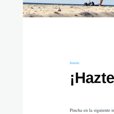
Inicio
Ruta
¡Hazte
de
navegaci
Pincha en la siguiente 